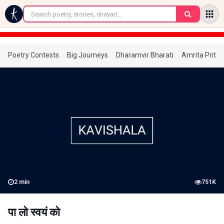
←
Poetry Contests
Big Journeys
Dharamvir Bharati
Amrita Prita
2
min
751K
पा लो स्वयं को