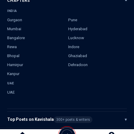
CHAPTERS
INDIA
Gurgaon
Pune
Mumbai
Hyderabad
Bangalore
Lucknow
Rewa
Indore
Bhopal
Ghaziabad
Hamirpur
Dehradoon
Kanpur
UAE
UAE
Top Poets on Kavishala
▾
300+ poets & writers