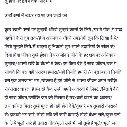
तुम्हारी मेरे हृदय तक और मैं भी
उन्हीं क्षणों में उकेर रहा था उन शब्दों को
कुछ खाली पन्नों पर,तुम्हारी आँखों तुम्हारे कानों के लिये /पर ये गीत ,ये शब्द
पहुंचेंगें कैसे तुम तक/है ये असमंजस /कैसे समझोगी तुम कि लिखा है ये/
सिर्फ तुम्हारे लिये/मैं चाहता हूं निकलो तुम अपने उदासियों के खोल से/
दिया होगा जीवन तुम्हें ईश्वर ने पर/जीवन जीने के हर क्षण पर अधिकार
तुम्हारा/अपनी छवि के बंधनो में कैद/हम बिता देते हैं सारा जीवन/बस ये
सोचते कि बस यही प्रारब्ध हमारा/यही नियति हमारी /न प्रारब्ध ,न नियति
बस एक अनजाना भय /रोकता है हमें जीने से अपना जीवन अपने तरीक़े
से/संसार चाहता है हम रहें कैद उन्हीं अपने आवरणों में लिपटे /बितायें वैसे
ही सारा जीवन/क्योंकि जग को मिलता है तब/बातें करने का अवसर/
तथाकथित मित्र तुम्हें मुक्त ही नहीं होने देंगें/तुम्हारे भय तुम्हारी काराओं
से/झटको भय सारे, तोड़ो छवि की सारी काराएं/तोड़ो बंधन सारे/कुछ पलों
के लिये भूलो सारे ही उदास गीत/भूलो उन्हें भी जो तुम्हें हैं भूले/ भूलो जग