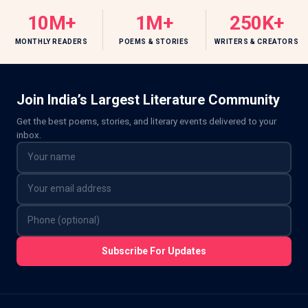
10M+
1M+
250K+
MONTHLY READERS
POEMS & STORIES
WRITERS & CREATORS
Join India’s Largest Literature Community
Get the best poems, stories, and literary events delivered to your
inbox.
Subscribe For Updates