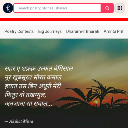
←
Poetry Contests
Big Journeys
Dharamvir Bharati
Amrita Prita