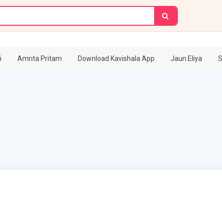
i
Amrita Pritam
Download Kavishala App
Jaun.Eliya
S