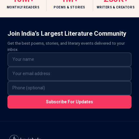
MONTHLY READERS
POEMS & STORIES
WRITERS & CREATORS
Join India’s Largest Literature Community
Get the best poems, stories, and literary events delivered to your
inbox.
Subscribe For Updates