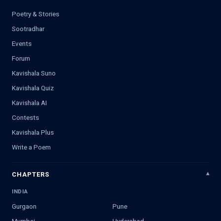
Poetry & Stories
Sootradhar
Events
Forum
Kavishala Suno
Kavishala Quiz
Kavishala AI
Contests
Kavishala Plus
Write a Poem
CHAPTERS
INDIA
Gurgaon
Pune
Mumbai
Hyderabad