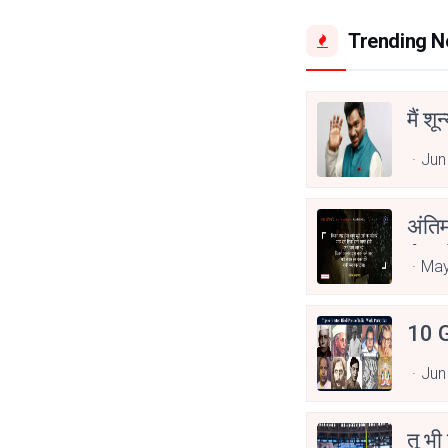
Trending 
मैं शू
Jun
अंति
Asp
May
10 G
Jun
तू भी