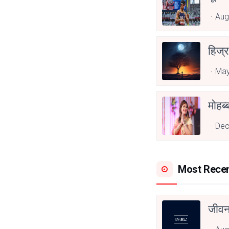
Aug
हिज्र
May
Dec
Most Rece
जीवन