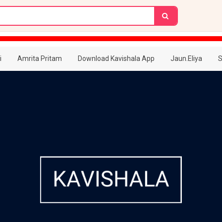
i
Amrita Pritam
Download Kavishala App
Jaun.Eliya
S