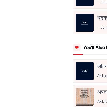
Jun
धड़
Jun
You'll Also 
जीवन
Akibj
अपनत
Akibj