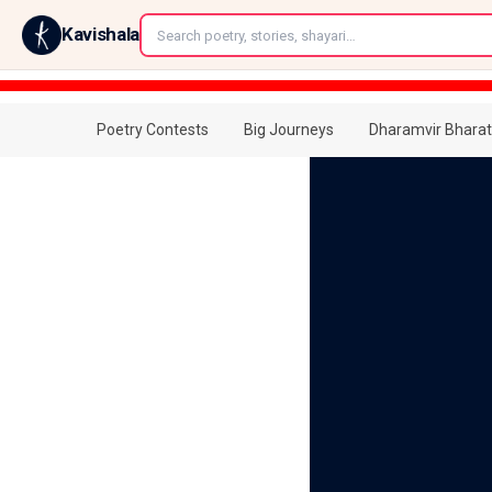
←
Kavishala
Poetry Contests
Big Journeys
Dharamvir Bharat