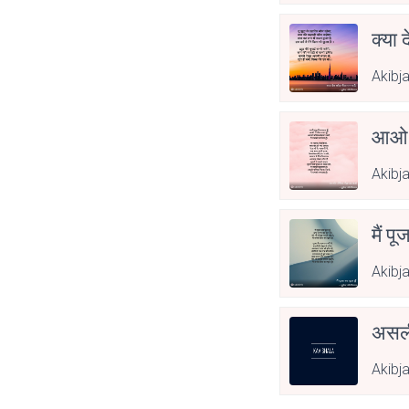
क्या 
Akibj
आओ 
Akibj
मैं पू
Akibj
असली
Akibj