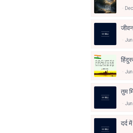
Dec
जीवन
Jun
हिंदु
Jun
तुम म
Jun
दर्द 