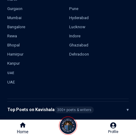
Gurgaon
Pune
Mumbai
Hyderabad
Bangalore
Lucknow
Rewa
Indore
Bhopal
Ghaziabad
Hamirpur
Dehradoon
Kanpur
UAE
UAE
Top Poets on Kavishala
▾
300+ poets & writers
©
2026
Kavishala. All rights reserved.
Home
Home
Profile
Profile