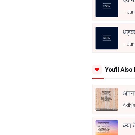
Jun
धड़
Jun
You'll Also 
अपनत
Akibj
क्या 