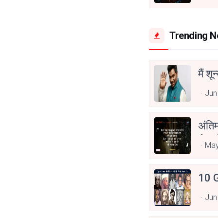
Trending 
मैं शू
Jun
अंति
Asp
May
10 G
Jun