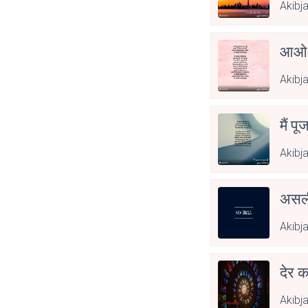
Akibj
आओ 
Akibj
मैं पू
Akibj
असली
Akibj
देर क
Akibj