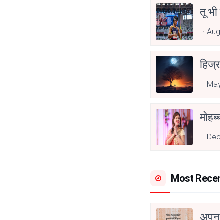
तू भी
Aug
हिज्र
May
Dec
Most Rece
अपनत