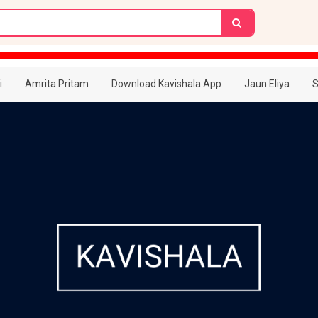
i
Amrita Pritam
Download Kavishala App
Jaun.Eliya
S