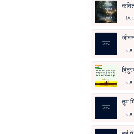
कवित
Dec
जीवन
Jun
हिंदु
Jun
तुम म
Jun
दर्द 