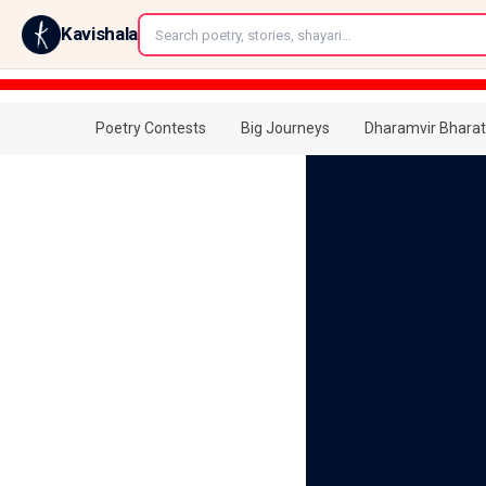
←
Kavishala
Poetry Contests
Big Journeys
Dharamvir Bharat