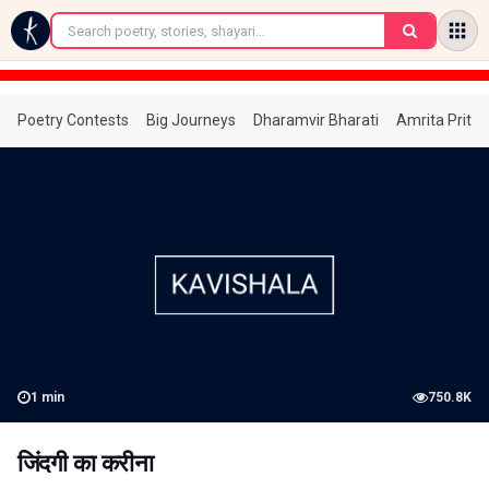
←
Poetry Contests
Big Journeys
Dharamvir Bharati
Amrita Prita
1
min
750.8K
जिंदगी का करीना