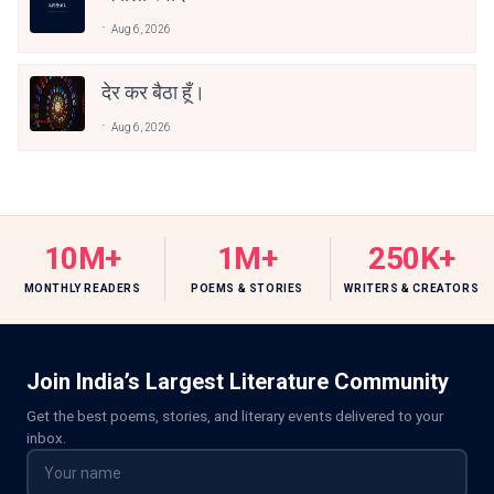
Aug 6, 2026
देर कर बैठा हूँ।
Aug 6, 2026
10M+
1M+
250K+
MONTHLY READERS
POEMS & STORIES
WRITERS & CREATORS
Join India’s Largest Literature Community
Get the best poems, stories, and literary events delivered to your
inbox.