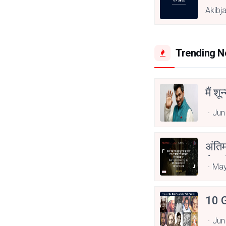
Akibj
Trending 
मैं शू
Jun
अंति
Asp
May
10 G
Jun