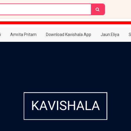
i
Amrita Pritam
Download Kavishala App
Jaun.Eliya
S