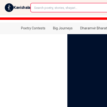
←
Kavishala
Poetry Contests
Big Journeys
Dharamvir Bharat