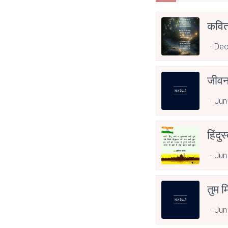
कवित
Dec
जीवन
Jun
हिंदु
Jun
तुम म
Jun