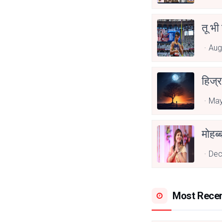
तू भी
Aug
हिज्र
May
Dec
Most Rece