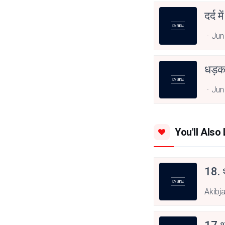
दर्द 
Jun
धड़
Jun
You'll Also 
18. थ
Akibj