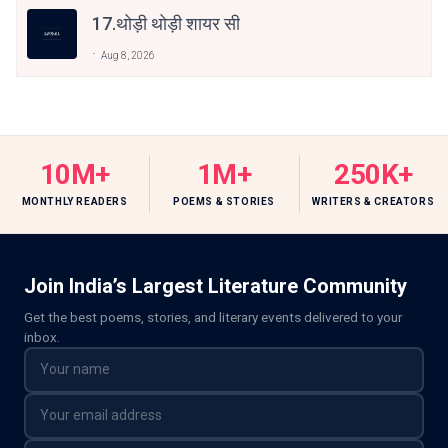
17.थोड़ी थोड़ी शायर सी
Aug 8, 2026
10M+
1M+
250K+
MONTHLY READERS
POEMS & STORIES
WRITERS & CREATORS
Join India’s Largest Literature Community
Get the best poems, stories, and literary events delivered to your
inbox.