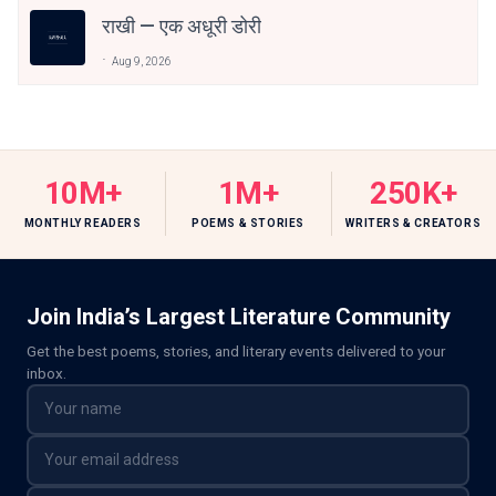
राखी — एक अधूरी डोरी
Aug 9, 2026
10M+
1M+
250K+
MONTHLY READERS
POEMS & STORIES
WRITERS & CREATORS
Join India’s Largest Literature Community
Get the best poems, stories, and literary events delivered to your
inbox.