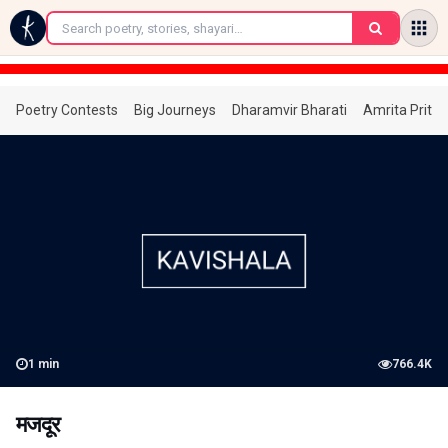
←
Poetry Contests
Big Journeys
Dharamvir Bharati
Amrita Prita
1
min
766.4K
मजदूर