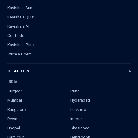
Kavishala Suno
Kavishala Quiz
Kavishala AI
Contests
Kavishala Plus
Write a Poem
CHAPTERS
INDIA
Gurgaon
Pune
Mumbai
Hyderabad
Bangalore
Lucknow
Rewa
Indore
Bhopal
Ghaziabad
Hamirpur
Dehradoon