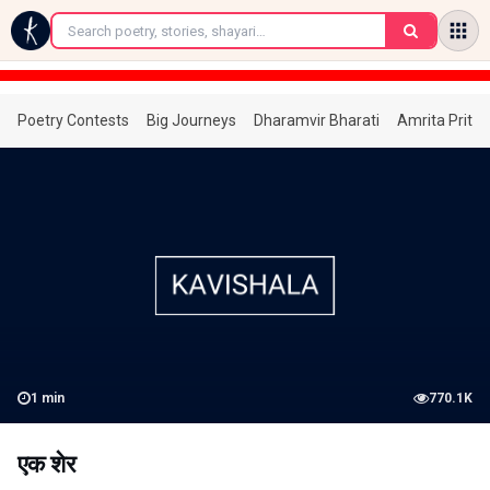
←
Poetry Contests
Big Journeys
Dharamvir Bharati
Amrita Prita
1
min
770.1K
एक शेर