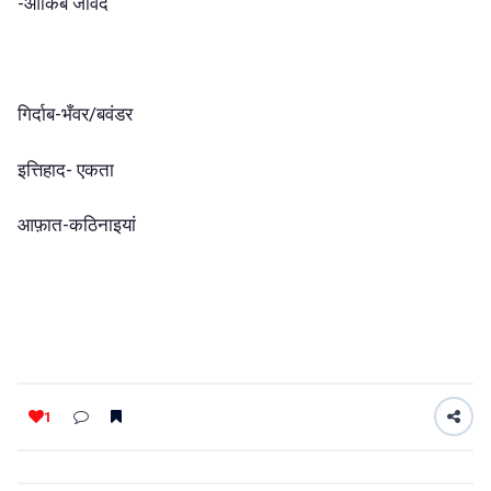
-आकिब जावेद
गिर्दाब-भँवर/बवंडर
इत्तिहाद- एकता
आफ़ात-कठिनाइयां
1