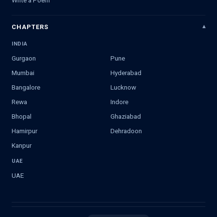
Write a Poem
CHAPTERS
INDIA
Gurgaon
Pune
Mumbai
Hyderabad
Bangalore
Lucknow
Rewa
Indore
Bhopal
Ghaziabad
Hamirpur
Dehradoon
Kanpur
UAE
UAE