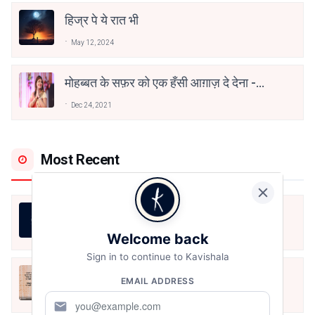
हिज्र पे ये रात भी
May 12, 2024
मोहब्बत के सफ़र को एक हँसी आग़ाज़ दे देना -
अनामिका अम्बर जैन
Dec 24, 2021
Most Recent
मधुर मिलन
Welcome back
Aug 10, 2026
Sign in to continue to Kavishala
न धरती बचेगी न अम्बर बचेगा
EMAIL ADDRESS
Aug 9, 2026
mail