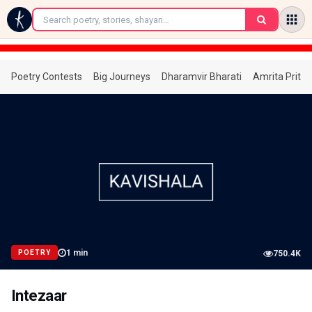
←
Poetry Contests
Big Journeys
Dharamvir Bharati
Amrita Prita
1
min
POETRY
750.4K
Intezaar