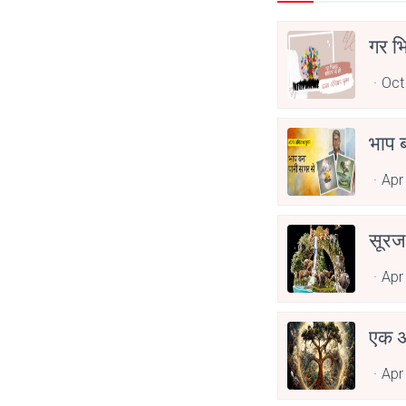
गर भि
Oct
भाप 
Apr
सूरज
Apr
एक अण
Apr