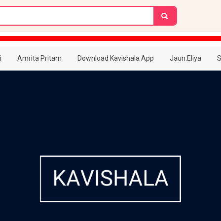
i
Amrita Pritam
Download Kavishala App
Jaun.Eliya
S