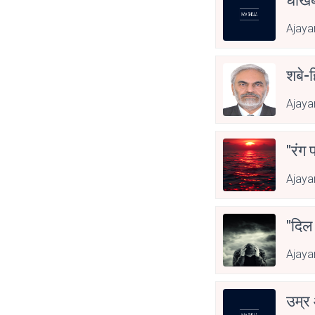
धोखेब
Ajaya
शबे-ह
Ajaya
"रंग 
Ajaya
"दिल
Ajaya
उम्र