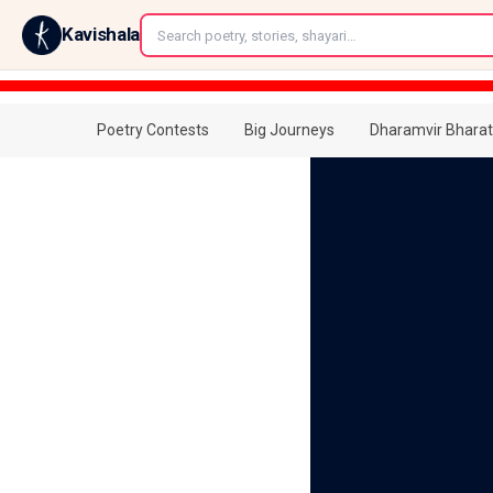
←
Kavishala
Poetry Contests
Big Journeys
Dharamvir Bharat