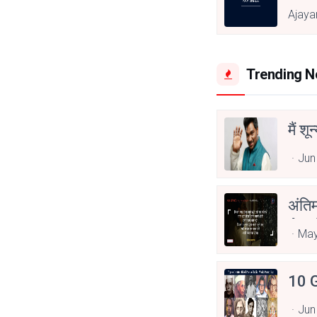
Ajaya
Trending 
मैं शू
Jun
अंति
Asp
May
10 G
Jun