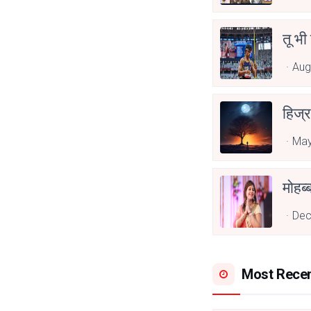
तू भी
Aug
हिज्र
May
Dec
Most Rece