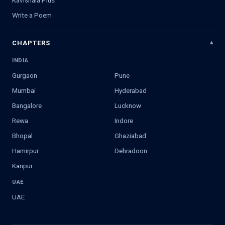
Kavishala Plus
Write a Poem
CHAPTERS
INDIA
Gurgaon
Pune
Mumbai
Hyderabad
Bangalore
Lucknow
Rewa
Indore
Bhopal
Ghaziabad
Hamirpur
Dehradoon
Kanpur
UAE
UAE