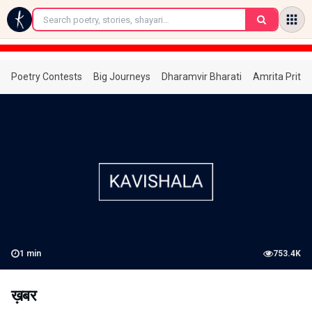
←
Poetry Contests
Big Journeys
Dharamvir Bharati
Amrita Prita
1
min
753.4K
ख़बर