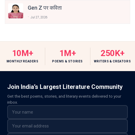
Gen Z पर कविता
Jul 27, 2026
10M+
1M+
250K+
MONTHLY READERS
POEMS & STORIES
WRITERS & CREATORS
Join India’s Largest Literature Community
Get the best poems, stories, and literary events delivered to your
inbox.