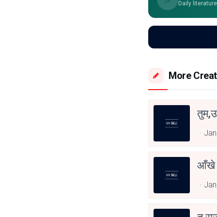
Daily literatur
More Creat
तुम,उ
Jan
आँखे
Jan