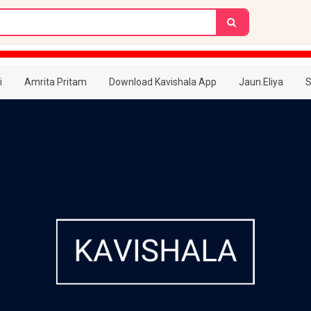
i
Amrita Pritam
Download Kavishala App
Jaun.Eliya
S