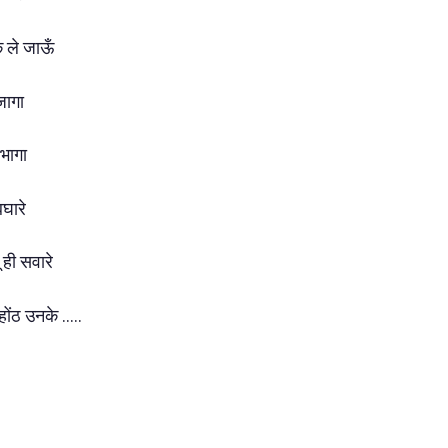
 ले जाऊँ
जागा
अभागा
बघारे
ही सवारे
ोंठ उनके .....