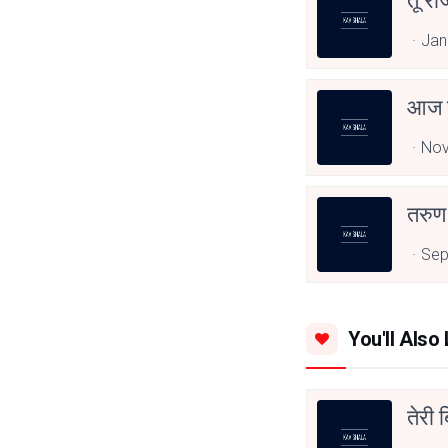
तू र
Jan
आज क
Nov
तरुण
Sep
You'll Also 
तेरी ब