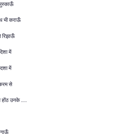
मुस्काऊँ
थ भी कराऊँ
ो रिझाऊँ
िशा में
दशा में
 करम से
 होंठ उनके .....
 लगाऊँ