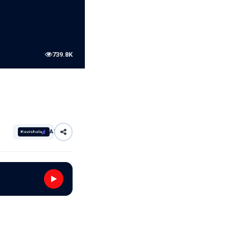
739.8K
AI