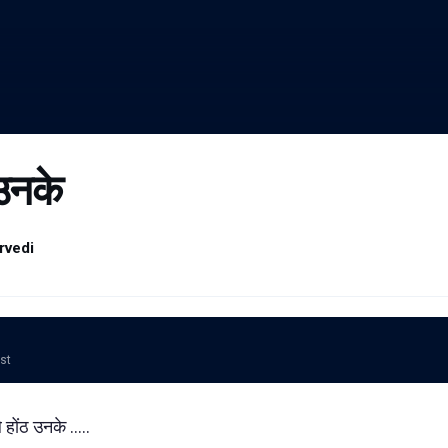
 उनके
rvedi
ost
 होंठ उनके .....