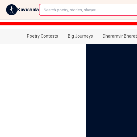
←
Kavishala
Poetry Contests
Big Journeys
Dharamvir Bharat