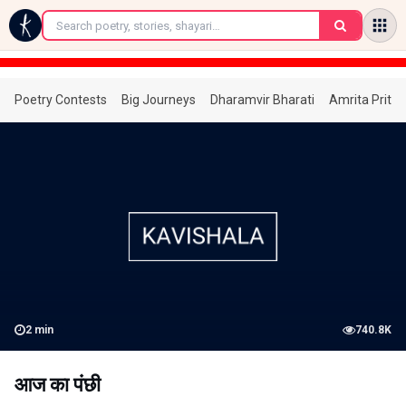
←
Poetry Contests
Big Journeys
Dharamvir Bharati
Amrita Prita
2
min
740.8K
आज का पंछी