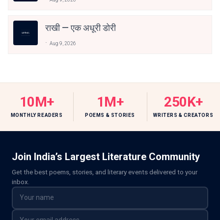
राखी — एक अधूरी डोरी
Aug 9, 2026
10M+
1M+
250K+
MONTHLY READERS
POEMS & STORIES
WRITERS & CREATORS
Join India’s Largest Literature Community
Get the best poems, stories, and literary events delivered to your
inbox.