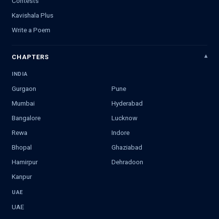
Contests
Kavishala Plus
Write a Poem
CHAPTERS
INDIA
Gurgaon
Pune
Mumbai
Hyderabad
Bangalore
Lucknow
Rewa
Indore
Bhopal
Ghaziabad
Hamirpur
Dehradoon
Kanpur
UAE
UAE