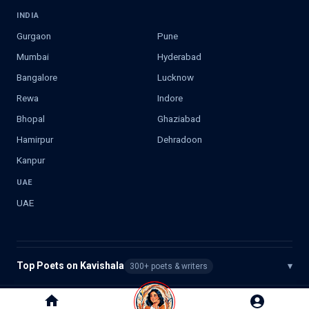
INDIA
Gurgaon
Pune
Mumbai
Hyderabad
Bangalore
Lucknow
Rewa
Indore
Bhopal
Ghaziabad
Hamirpur
Dehradoon
Kanpur
UAE
UAE
Top Poets on Kavishala
▾
300+ poets & writers
©
2026
Kavishala. All rights reserved.