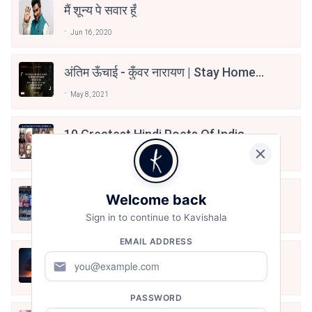
मैं शून्य पे सवार हूँ
Jun 16, 2020
अंतिम ऊँचाई - कुँवर नारायण | Stay Home
Stay Safe | TVF's Aspirants
May 8, 2021
10 Greatest Hindi Poets Of India
Jun 16, 2020
तू भी है राणा का वंशज फेंक जहां तक भाला जाए:
Welcome back
वाहिद अली वाहिद
Sign in to continue to Kavishala
Aug 7, 2021
EMAIL ADDRESS
हिज्र पे ये रात भी
mail
May 12, 2024
PASSWORD