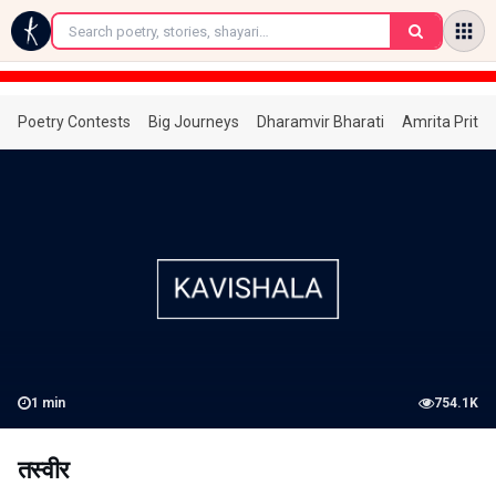
←
Poetry Contests
Big Journeys
Dharamvir Bharati
Amrita Prita
1
min
754.1K
तस्वीर