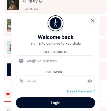
भागती मज़बूरी
Jan 18, 2021
पीड़ित इश्क़
Jan 13, 2021
Welcome back
Sign in to continue to Kavishala
मुर्शीदा।
EMAIL ADDRESS
Jan 11, 2021
mail
तुम्हें
PASSWORD
Jan 10, 2021
lock_outline
remove_red_eye
Forgot Password?
You'll Also Like
Login