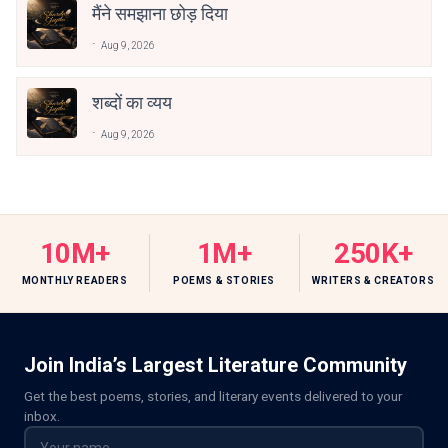
मैंने समझाना छोड़ दिया
Aug 9, 2026
शब्दों का व्यय
Aug 9, 2026
10M+
1M+
250K+
MONTHLY READERS
POEMS & STORIES
WRITERS & CREATORS
Join India’s Largest Literature Community
Get the best poems, stories, and literary events delivered to your
inbox.