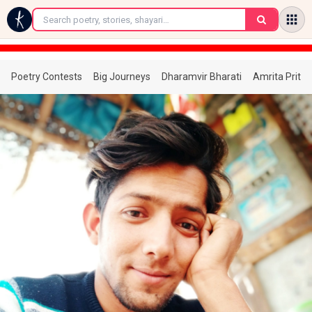
←
Poetry Contests
Big Journeys
Dharamvir Bharati
Amrita Prita