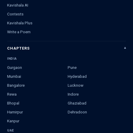
Kavishala AI
Contests
Kavishala Plus
Write a Poem
CHAPTERS
INDIA
Gurgaon
Pune
Mumbai
Hyderabad
Bangalore
Lucknow
Rewa
Indore
Bhopal
Ghaziabad
Hamirpur
Dehradoon
Kanpur
UAE