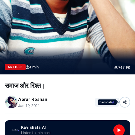
4
min
ARTICLE
747.9K
समाज और रिश्त।
Abrar Roshan
AI
Jan 19, 2021
Kavishala AI
Listen to this post