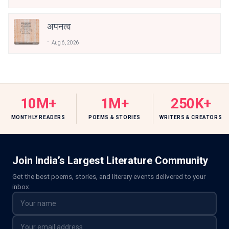
अपनत्व
Aug 6, 2026
10M+
1M+
250K+
MONTHLY READERS
POEMS & STORIES
WRITERS & CREATORS
Join India’s Largest Literature Community
Get the best poems, stories, and literary events delivered to your
inbox.