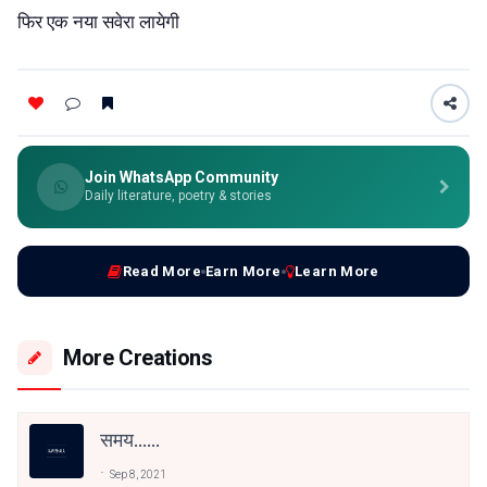
फिर एक नया सवेरा लायेगी
Join WhatsApp Community
Daily literature, poetry & stories
Read More
Earn More
Learn More
More Creations
समय......
Sep 8, 2021