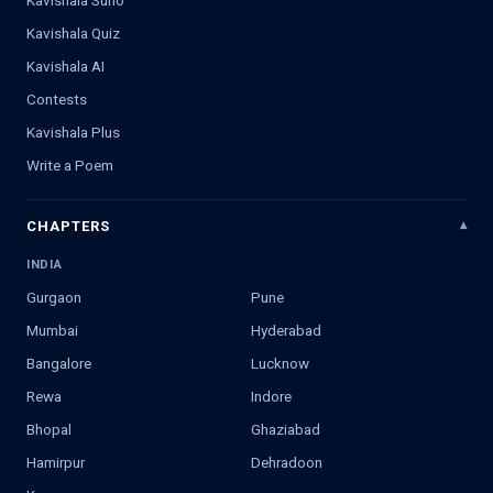
Kavishala Suno
Kavishala Quiz
Kavishala AI
Contests
Kavishala Plus
Write a Poem
CHAPTERS
INDIA
Gurgaon
Pune
Mumbai
Hyderabad
Bangalore
Lucknow
Rewa
Indore
Bhopal
Ghaziabad
Hamirpur
Dehradoon