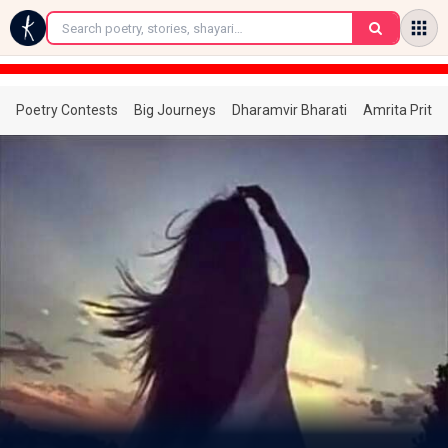
←
Poetry Contests
Big Journeys
Dharamvir Bharati
Amrita Prita