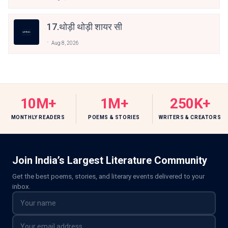
17.थोड़ी थोड़ी शायर सी
Aug 8, 2026
10M+
1M+
250K+
MONTHLY READERS
POEMS & STORIES
WRITERS & CREATORS
Join India’s Largest Literature Community
Get the best poems, stories, and literary events delivered to your
inbox.