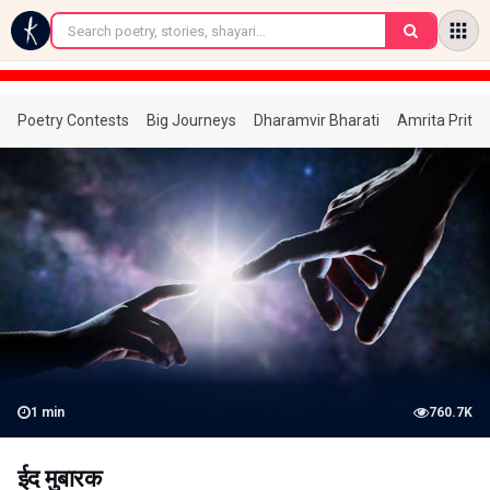
←
Poetry Contests
Big Journeys
Dharamvir Bharati
Amrita Prita
1
min
760.7K
ईद मुबारक