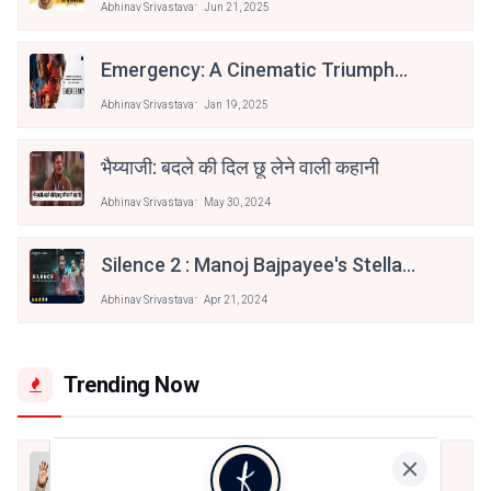
Abhinav Srivastava
Jun 21, 2025
Emergency: A Cinematic Triumph
Through The Eyes Of A Storyteller
Abhinav Srivastava
Jan 19, 2025
भैय्याजी: बदले की दिल छू लेने वाली कहानी
Abhinav Srivastava
May 30, 2024
Silence 2 : Manoj Bajpayee's Stellar
Performance Elevates A Solid
Abhinav Srivastava
Apr 21, 2024
Crime Thriller | Movie Review
Trending Now
मैं शून्य पे सवार हूँ