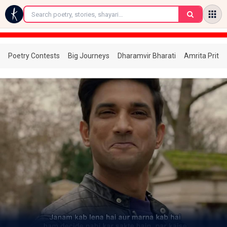
←
Poetry Contests
Big Journeys
Dharamvir Bharati
Amrita Prita