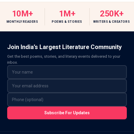
10M+
1M+
250K+
MONTHLY READERS
POEMS & STORIES
WRITERS & CREATORS
Join India’s Largest Literature Community
Get the best poems, stories, and literary events delivered to your
inbox.
Subscribe For Updates