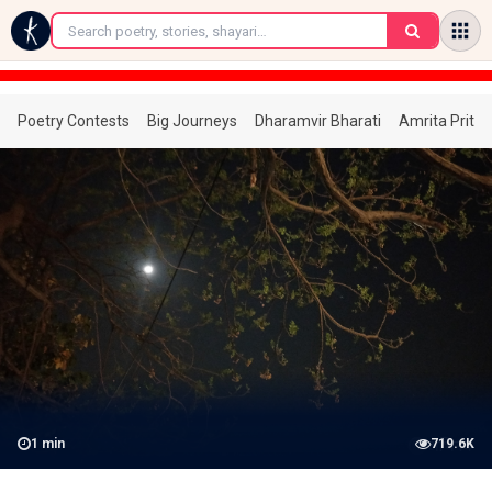
←
Poetry Contests
Big Journeys
Dharamvir Bharati
Amrita Prita
1
min
719.6K