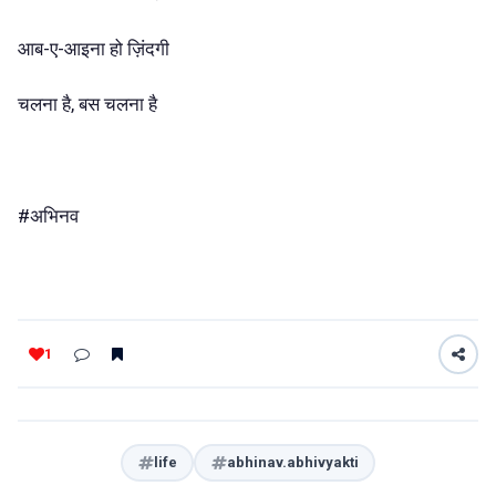
आब-ए-आइना हो ज़िंदगी
चलना है, बस चलना है
#अभिनव
1
life
abhinav.abhivyakti