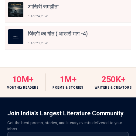
आखिरी समझौता
Apr 24, 2026
जिंदगी का गीत ( आखरी भाग -4)
Apr 20, 2026
10M+
1M+
250K+
MONTHLY READERS
POEMS & STORIES
WRITERS & CREATORS
Join India’s Largest Literature Community
Get the best poems, stories, and literary events delivered to your
inbox.