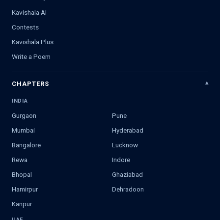
Kavishala AI
Contests
Kavishala Plus
Write a Poem
CHAPTERS
INDIA
Gurgaon
Pune
Mumbai
Hyderabad
Bangalore
Lucknow
Rewa
Indore
Bhopal
Ghaziabad
Hamirpur
Dehradoon
Kanpur
UAE