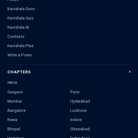
Kavishala Suno
Kavishala Quiz
Kavishala AI
Contests
Kavishala Plus
Write a Poem
CHAPTERS
INDIA
Gurgaon
Pune
Mumbai
Hyderabad
Bangalore
Lucknow
Rewa
Indore
Bhopal
Ghaziabad
Hamirpur
Dehradoon