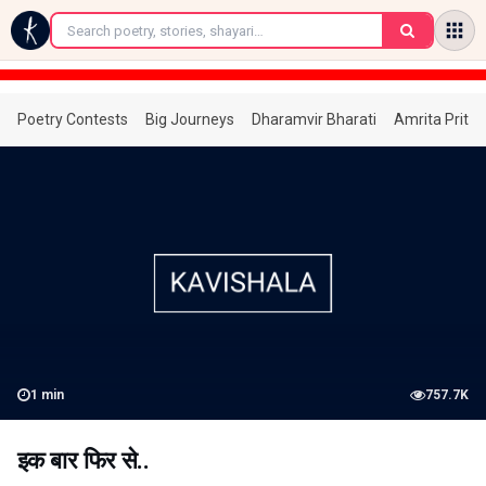
←
Poetry Contests
Big Journeys
Dharamvir Bharati
Amrita Prita
1
min
757.7K
इक बार फिर से..