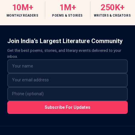
10M+
1M+
250K+
MONTHLY READERS
POEMS & STORIES
WRITERS & CREATORS
Join India’s Largest Literature Community
Get the best poems, stories, and literary events delivered to your
inbox.
Subscribe For Updates