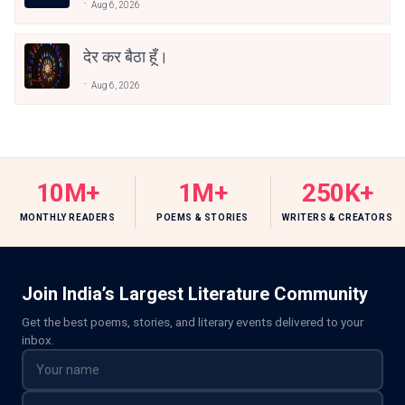
Aug 6, 2026
देर कर बैठा हूँ।
Aug 6, 2026
10M+
1M+
250K+
MONTHLY READERS
POEMS & STORIES
WRITERS & CREATORS
Join India’s Largest Literature Community
Get the best poems, stories, and literary events delivered to your
inbox.