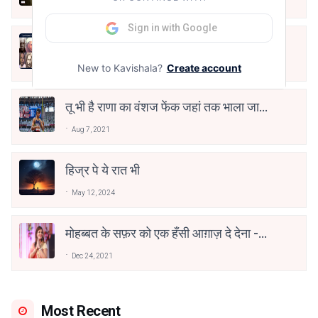
May 8, 2021
Sign in with Google
10 Greatest Hindi Poets Of India
New to Kavishala?
Create account
Jun 16, 2020
तू भी है राणा का वंशज फेंक जहां तक भाला जाए:
वाहिद अली वाहिद
Aug 7, 2021
हिज्र पे ये रात भी
May 12, 2024
मोहब्बत के सफ़र को एक हँसी आग़ाज़ दे देना -
अनामिका अम्बर जैन
Dec 24, 2021
Most Recent