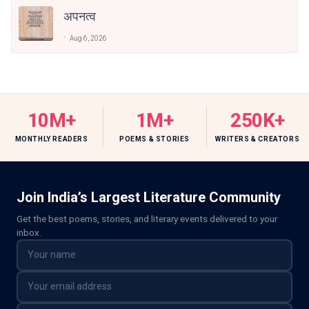
अपनत्व
Aug 6, 2026
10M+
1M+
250K+
MONTHLY READERS
POEMS & STORIES
WRITERS & CREATORS
Join India’s Largest Literature Community
Get the best poems, stories, and literary events delivered to your
inbox.