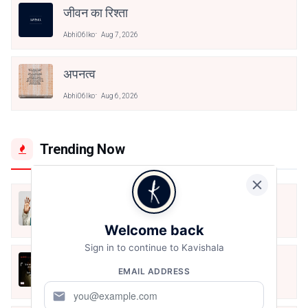
जीवन का रिश्ता
Abhi06lko
Aug 7, 2026
अपनत्व
Abhi06lko
Aug 6, 2026
Trending Now
मैं शून्य पे सवार हूँ
Jun 16, 2020
Welcome back
Sign in to continue to Kavishala
अंतिम ऊँचाई - कुँवर नारायण | Stay Home
EMAIL ADDRESS
Stay Safe | TVF's Aspirants
May 8, 2021
mail