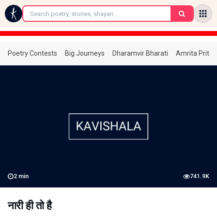
←
Poetry Contests
Big Journeys
Dharamvir Bharati
Amrita Prita
2
min
741.9K
नारी ही तो है