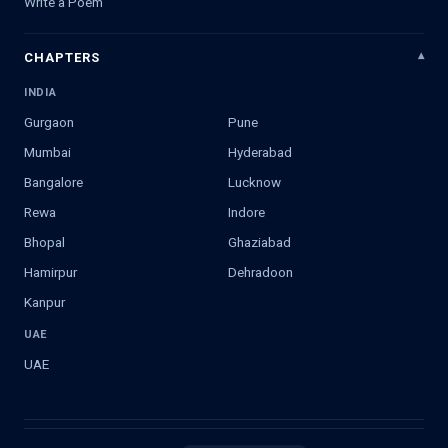
Write a Poem
CHAPTERS
INDIA
Gurgaon
Pune
Mumbai
Hyderabad
Bangalore
Lucknow
Rewa
Indore
Bhopal
Ghaziabad
Hamirpur
Dehradoon
Kanpur
UAE
UAE