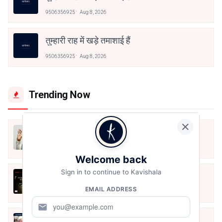
9506356925
Aug 8, 2026
तुम्हारी राह में खड़े तमाशाई हैं
9506356925
Aug 8, 2026
Trending Now
मैं शून्य पे सवार हूँ
Jun 16, 2020
Welcome back
Sign in to continue to Kavishala
अंतिम ऊँचाई - कुँवर नारायण | Stay Home
Stay Safe | TVF's Aspirants
EMAIL ADDRESS
May 8, 2021
mail
10 Greatest Hindi Poets Of India