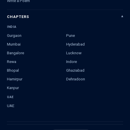
Write a Poem
CHAPTERS
INDIA
Gurgaon
Pune
Mumbai
Hyderabad
Bangalore
Lucknow
Rewa
Indore
Bhopal
Ghaziabad
Hamirpur
Dehradoon
Kanpur
UAE
UAE