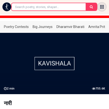
←
Poetry Contests
Big Journeys
Dharamvir Bharati
Amrita Prita
2
min
755.6K
नारी