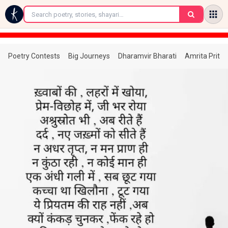
←
Poetry Contests
Big Journeys
Dharamvir Bharati
Amrita Prita