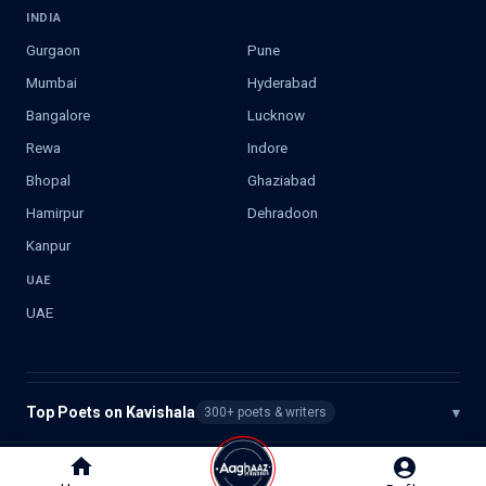
INDIA
Gurgaon
Pune
Mumbai
Hyderabad
Bangalore
Lucknow
Rewa
Indore
Bhopal
Ghaziabad
Hamirpur
Dehradoon
Kanpur
UAE
UAE
Top Poets on Kavishala
▾
300+ poets & writers
©
2026
Kavishala. All rights reserved.