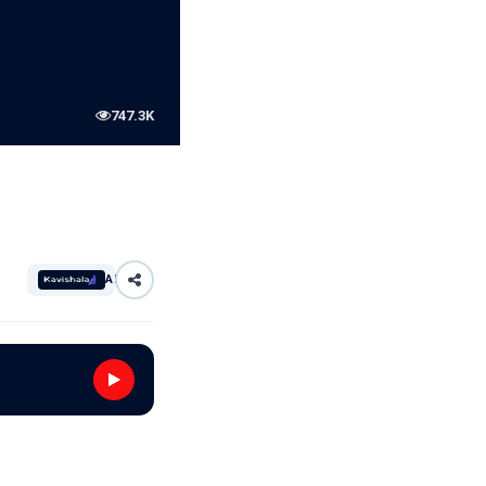
747.3K
AI