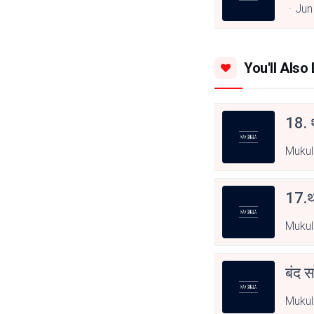
Jun
You'll Also 
18. थ
Mukul
17.थ
Mukul
बंद स
Mukul