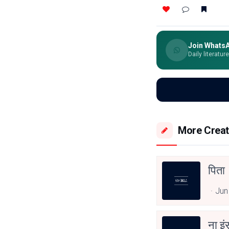
Join Whats
Daily literatur
More Creat
पिता
Jun
ना इ