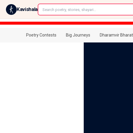
←
Kavishala
Poetry Contests
Big Journeys
Dharamvir Bharat