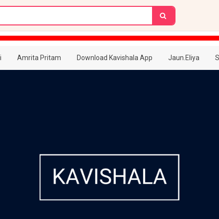
i
Amrita Pritam
Download Kavishala App
Jaun.Eliya
S