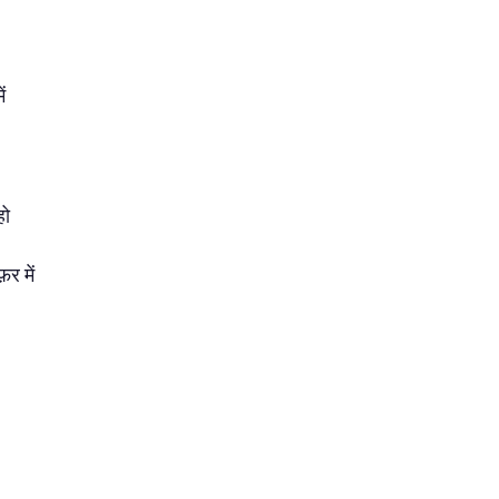
ं
हो
़र में