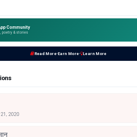
App Community
e, poetry & stories
Read More
Earn More
Learn More
ions
 21, 2020
ंसान