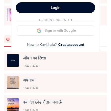
Login
मोहब्बत के सफ़र को एक हँसी आग़ाज़ दे देना -
अनामिका अम्बर जैन
OR CONTINUE WITH
Dec 24, 2021
Sign in with Google
Most Recent
New to Kavishala?
Create account
जीवन का रिश्ता
Aug 7, 2026
अपनत्व
Aug 6, 2026
क्या देव छोड़ शैतान मनाऊँ
Aug 6, 2026